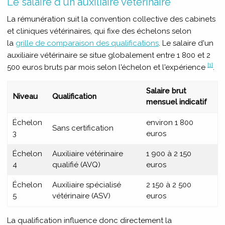
Le salaire d'un auxiliaire vétérinaire
La rémunération suit la convention collective des cabinets
et cliniques vétérinaires, qui fixe des échelons selon
la
grille de comparaison des qualifications
. Le salaire d'un
auxiliaire vétérinaire se situe globalement entre 1 800 et 2
[1]
500 euros bruts par mois selon l'échelon et l'expérience
.
Salaire brut
Niveau
Qualification
mensuel indicatif
Échelon
environ 1 800
Sans certification
3
euros
Échelon
Auxiliaire vétérinaire
1 900 à 2 150
4
qualifié (AVQ)
euros
Échelon
Auxiliaire spécialisé
2 150 à 2 500
5
vétérinaire (ASV)
euros
La qualification influence donc directement la