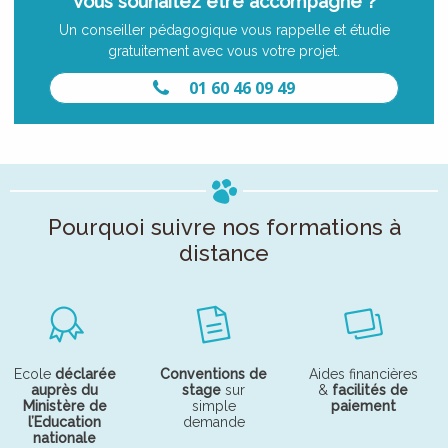
Vous souhaitez être accompagné ?
Un conseiller pédagogique vous rappelle et étudie
gratuitement avec vous votre projet.
01 60 46 09 49
Pourquoi suivre nos formations à
distance
Ecole
déclarée
Conventions de
Aides financières
auprès du
stage
sur
&
facilités de
Ministère de
simple
paiement
l’Education
demande
nationale