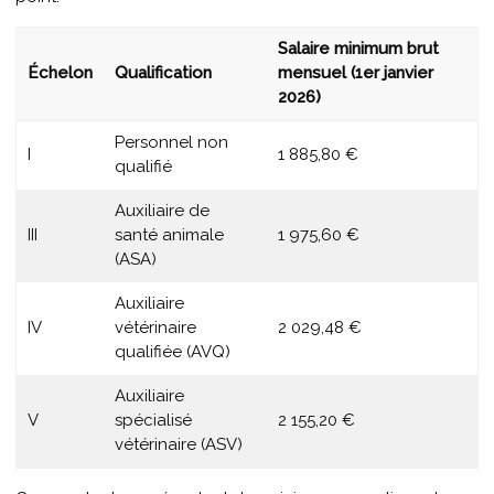
Salaire minimum brut
Échelon
Qualification
mensuel (1er janvier
2026)
Personnel non
I
1 885,80 €
qualifié
Auxiliaire de
III
santé animale
1 975,60 €
(ASA)
Auxiliaire
IV
vétérinaire
2 029,48 €
qualifiée (AVQ)
Auxiliaire
V
spécialisé
2 155,20 €
vétérinaire (ASV)