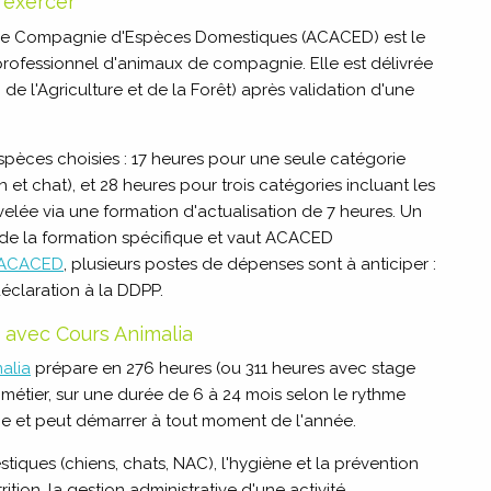
r exercer
 de Compagnie d'Espèces Domestiques (ACACED) est le
professionnel d'animaux de compagnie. Elle est délivrée
 de l'Agriculture et de la Forêt) après validation d'une
spèces choisies : 17 heures pour une seule catégorie
 et chat), et 28 heures pour trois catégories incluant les
velée via une formation d'actualisation de 7 heures. Un
de la formation spécifique et vaut ACACED
l'ACACED
, plusieurs postes de dépenses sont à anticiper :
 déclaration à la DDPP.
 avec Cours Animalia
alia
prépare en 276 heures (ou 311 heures avec stage
métier, sur une durée de 6 à 24 mois selon le rythme
ôme et peut démarrer à tout moment de l'année.
ques (chiens, chats, NAC), l'hygiène et la prévention
ition, la gestion administrative d'une activité