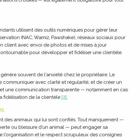
nations croisées — est également obligatoire pour tout
ants utilisent des outils numériques pour gérer leur
 réservation (NAC, Wamiz, Pawshake), réseaux sociaux pour
on client avec envoi de photos et de mises à jour
ncontournable pour développer et fidéliser une clientèle.
génère souvent de l'anxiété chez le propriétaire. Le
e communiquer avec clarté et régularité, et de créer un
te et une communication transparente — notamment en cas
 fidélisation de la clientèle
[7]
.
és
nt des animaux qui lui sont confiés. Tout manquement —
perte ou blessure d'un animal — peut engager sa
s de l'organisation et le respect scrupuleux des consignes