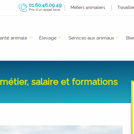
01.60.46.09.49
Metiers animaliers
Travaill
Prix d’un appel local
anté animale
Élevage
Services aux animaux
Bie
métier, salaire et formations