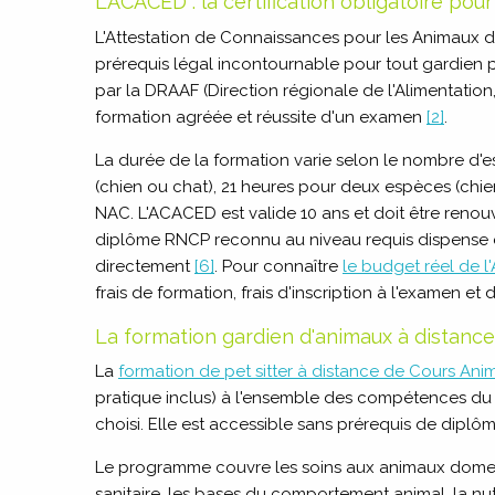
L'ACACED : la certification obligatoire pou
L'Attestation de Connaissances pour les Animaux
prérequis légal incontournable pour tout gardien 
par la DRAAF (Direction régionale de l'Alimentation,
formation agréée et réussite d'un examen
[2]
.
La durée de la formation varie selon le nombre d'e
(chien ou chat), 21 heures pour deux espèces (chien
NAC. L'ACACED est valide 10 ans et doit être renou
diplôme RNCP reconnu au niveau requis dispense 
directement
[6]
. Pour connaître
le budget réel de 
frais de formation, frais d'inscription à l'examen et
La formation gardien d'animaux à distance
La
formation de pet sitter à distance de Cours Anim
pratique inclus) à l'ensemble des compétences du 
choisi. Elle est accessible sans prérequis de dipl
Le programme couvre les soins aux animaux domesti
sanitaire, les bases du comportement animal, la nutr