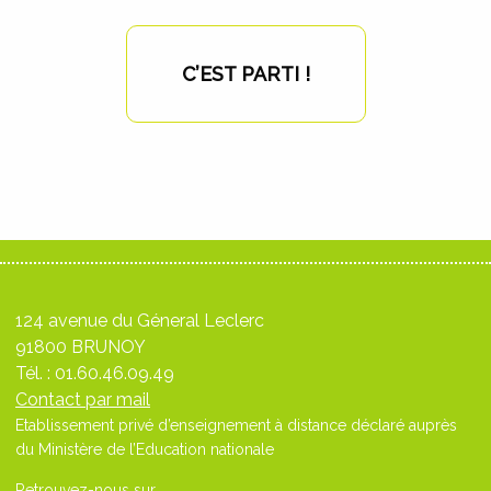
C’EST PARTI !
124 avenue du Géneral Leclerc
91800 BRUNOY
Tél. :
01.60.46.09.49
Contact par mail
Etablissement privé d’enseignement à distance déclaré auprès
du Ministère de l’Education nationale
Retrouvez-nous sur