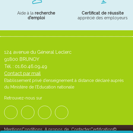
Aide à la
recherche
Certificat de réussite
d'emploi
apprécié des employeurs
124 avenue du Géneral Leclerc
91800 BRUNOY
Tél. :
01.60.46.09.49
Contact par mail
Etablissement privé d’enseignement à distance déclaré auprès
du Ministère de l’Education nationale
Retrouvez-nous sur
Mentions
Conditions
A propos de
Contacter
Certification
©