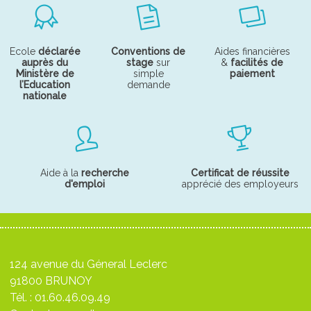
Ecole
déclarée
Conventions de
Aides financières
auprès du
stage
sur
&
facilités de
Ministère de
simple
paiement
l’Education
demande
nationale
Aide à la
recherche
Certificat de réussite
d'emploi
apprécié des employeurs
124 avenue du Géneral Leclerc
91800 BRUNOY
Tél. :
01.60.46.09.49